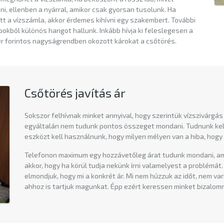
ni, ellenben a nyárral, amikor csak gyorsan tusolunk. Ha
tt a vízszámla, akkor érdemes kihívni egy szakembert. További
apokból különös hangot hallunk. Inkább hívja ki feleslegesen a
zer forintos nagyságrendben okozott károkat a csőtörés.
Csőtörés javítás ár
Sokszor felhívnak minket annyival, hogy szerintük vízszivárgás 
egyáltalán nem tudunk pontos összeget mondani. Tudnunk kell
eszközt kell használnunk, hogy milyen mélyen van a hiba, hog
Telefonon maximum egy hozzávetőleg árat tudunk mondani, amel
akkor, hogy ha körül tudja nekünk írni valamelyest a problémát
elmondjuk, hogy mi a konkrét ár. Mi nem húzzuk az időt, nem va
ahhoz is tartjuk magunkat. Épp ezért keressen minket bizalom