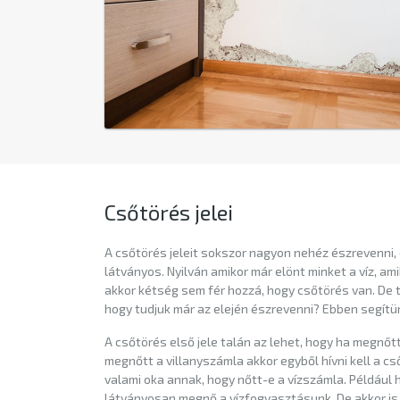
Csőtörés jelei
A csőtörés jeleit sokszor nagyon nehéz észrevenni, 
látványos. Nyilván amikor már elönt minket a víz, ami
akkor kétség sem fér hozzá, hogy csőtörés van. De t
hogy tudjuk már az elején észrevenni? Ebben segítü
A csőtörés első jele talán az lehet, hogy ha megnőt
megnőtt a villanyszámla akkor egyből hívni kell a c
valami oka annak, hogy nőtt-e a vízszámla. Például 
látványosan megnő a vízfogyasztásunk. De akkor is 