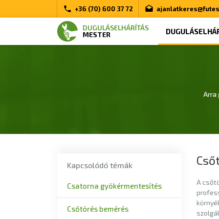
+36 (70) 600 37 72
ajanlatkeres@fute
DUGULÁSELHÁRÍTÁS
DUGULÁSELHÁR
MESTER
Arra 
Cső
Kapcsolódó témák
A csőtö
Csatorna gyökérmentesítés
profes
környék
Csőtörés bemérés
szolgál