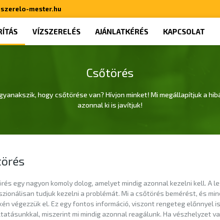
sszerelo-mester.hu
ÍTÁS
VÍZSZERELÉS
AJÁNLATKÉRÉS
KAPCSOLAT
Csőtörés
gyanakszik, hogy csőtörése van? Hívjon minket! Mi megállapítjuk a hibá
azonnal ki is javítjuk!
törés
rés egy nagyon komoly dolog, amelyet mindig azonnal kezelni kell. A leg
szionálisan tudjuk kezelni a problémát. Mi a csőtörés bemérést, és 
én végezzük el. Ez egy fontos információ, viszont rengeteg előnnyel i
tatásunkkal, miszerint mi mindig azonnal reagálunk. Ha vészhelyzet va