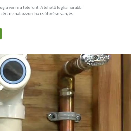
fogja venni a telefont. A lehető leghamarabbi
ezért ne habozzon, ha csőtörése van, és