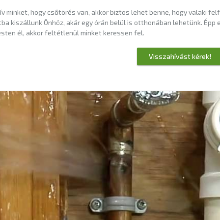
ív minket, hogy csőtörés van, akkor biztos lehet benne, hogy valaki fel
ba kiszállunk Önhöz, akár egy órán belül is otthonában lehetünk. Épp 
ten él, akkor feltétlenül minket keressen fel.
Visszahívást kérek!