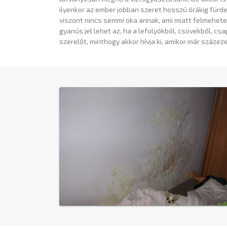
ilyenkor az ember jobban szeret hosszú órákig fürde
viszont nincs semmi oka annak, ami miatt felmehete
gyanús jel lehet az, ha a lefolyókból, csövekből, cs
szerelőt, minthogy akkor hívja ki, amikor már száze