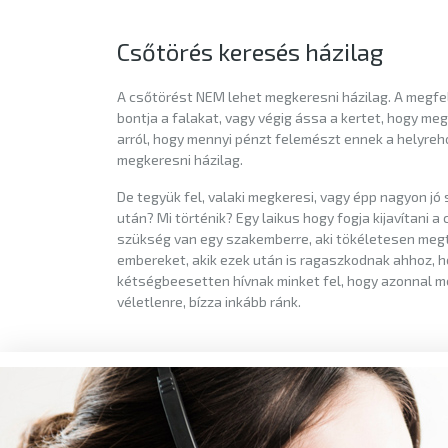
Csőtörés keresés házilag
A csőtörést NEM lehet megkeresni házilag. A megfe
bontja a falakat, vagy végig ássa a kertet, hogy me
arról, hogy mennyi pénzt felemészt ennek a helyreho
megkeresni házilag.
De tegyük fel, valaki megkeresi, vagy épp nagyon jó s
után? Mi történik? Egy laikus hogy fogja kijavítani 
szükség van egy szakemberre, aki tökéletesen megtu
embereket, akik ezek után is ragaszkodnak ahhoz, h
kétségbeesetten hívnak minket fel, hogy azonnal men
véletlenre, bízza inkább ránk.