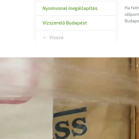
Ha felh
Nyomvonal megállapítás
időpont
Budapes
Vízszerelő Budapest
Vissza