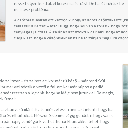
rossz helyen kezdjük el keresni a forrást. De ha jól mértük be – 
nem lesz probléma.
A csőtörés javítás ott kezdődik, hogy az adott csőszakaszt „kisz
felássuk a kertet – attól függ, hogy hol van a törés -, hogy 
tényleges javítást. Általában azt szoktuk csinálni, hogy az adot
tudjuk azt, hogy a későbbiekben itt ne történjen meg újra csőt
de sokszor – és sajnos amikor már túlkéső – már rendkívül
kor már omladozik a víztől a fal, amikor már púpos a padló
ermészetesen a legjobb, hogy ha idáig nem jutunk el. De mégis,
nk Önnek.
t a villanyszámlánk. Ez természetesen nem azt jelenti, hogy ha
sőtörés elhárítókat. Először érdemes végig gondolni, hogy van-e
ha pár napig vendégünk volt otthonunkban, akkor lehet, hogy
megnőhet a vízszámla, ha beköszönt a rossz idő, mivel