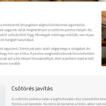
 a módszerek lényegében aligha különböznek egymástól.
ek vagyunk velük meghatározni a csőtörés pontos helyét. Az,
adott szituációtól függ. Mindegyik máshogy működik, van olyan,
víz hangját használjuk.
 egyszerű. Szinte pár perc alatt végig megy a vizsgálat, és
, hogy hol van a hiba. A pontos meghatározásnak köszönhetően
k azt a kis helyet felszabadítjuk, ahol a javítást majd el kell
vasson tovább.
Csőtörés javítás
A csőtörés javítása talán a legfontosabb rész a bemérést kö
fontos a jó bemérés. Ha nincs jól bemérve a törés, akkor sok 