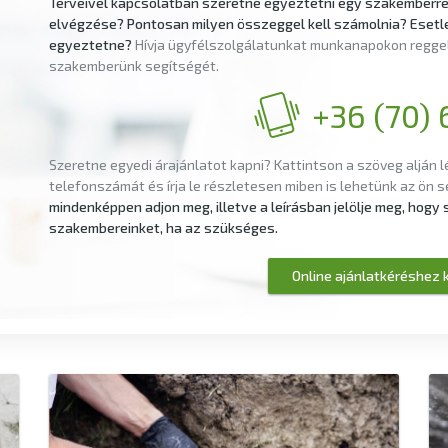
Terveivel kapcsolatban szeretne egyeztetni egy szakemberre?
elvégzése? Pontosan milyen összeggel kell számolnia? Esetl
egyeztetne?
Hívja ügyfélszolgálatunkat munkanapokon reggel 
szakemberünk segítségét.
+36 (70) 
Szeretne egyedi árajánlatot kapni? Kattintson a szöveg alján l
telefonszámát és írja le részletesen miben is lehetünk az ön 
mindenképpen adjon meg, illetve a leírásban jelölje meg, hog
szakembereinket, ha az szükséges.
Online ajánlatkéréshez k