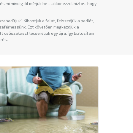
és mi mindig jól mérjük be – akkor ezzel biztos, hogy
abadítjuk”. Kibontjuk a falat, felszedjük a padlót,
hozzáférhessünk. Ezt követően megkezdjük a
t csőszakaszt lecseréljük egy újra. Így biztosítani
örés.