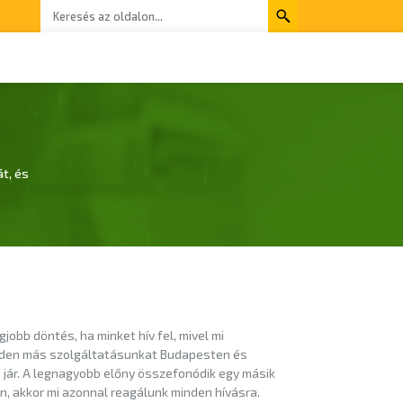
t, és
jobb döntés, ha minket hív fel, mivel mi
minden más szolgáltatásunkat Budapesten és
s jár. A legnagyobb előny összefonódik egy másik
n, akkor mi azonnal reagálunk minden hívásra.