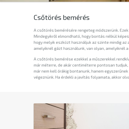
Csőtörés bemérés
A csőtörés bemérésére rengeteg módszerünk. Ezek
Mindegyikről elmondható, hogy bontás nélkül képes
hogy melyik eszközt használjuk az szinte mindig az 
amelyiknél gázt használunk, van olyan, amelyiknél a 
A csőtörés bemérése ezekkel a műszerekkel rendkívül
már méterre, de akár centiméterre pontosan tudjuk
már nem kell órákig bontanunk, hanem egyszerűnek csa
végeznünk. Ha érdekli a javítás folyamata, akkor ol