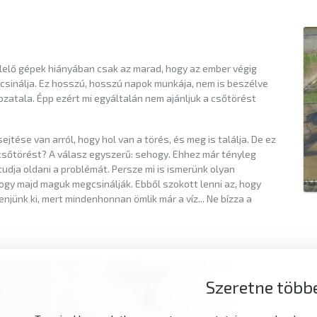
lelő gépek hiányában csak az marad, hogy az ember végig
gcsinálja. Ez hosszú, hosszú napok munkája, nem is beszélve
zatala. Épp ezért mi egyáltalán nem ajánljuk a csőtörést
ejtése van arról, hogy hol van a törés, és meg is találja. De ez
a csőtörést? A válasz egyszerű: sehogy. Ehhez már tényleg
dja oldani a problémát. Persze mi is ismerünk olyan
ogy majd maguk megcsinálják. Ebből szokott lenni az, hogy
jünk ki, mert mindenhonnan ömlik már a víz... Ne bízza a
Szeretne többe