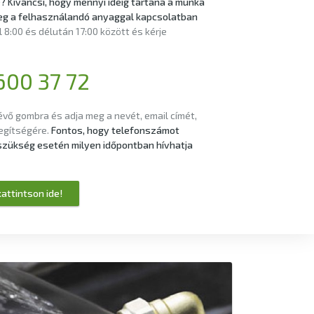
 Kíváncsi, hogy mennyi ideig tartana a munka
eg a felhasználandó anyaggal kapcsolatban
8:00 és délután 17:00 között és kérje
600 37 72
évő gombra és adja meg a nevét, email címét,
segítségére.
Fontos, hogy telefonszámot
y szükség esetén milyen időpontban hívhatja
attintson ide!