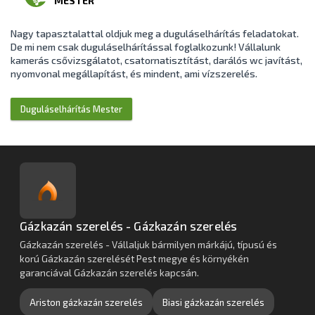
MESTER
Nagy tapasztalattal oldjuk meg a duguláselhárítás feladatokat.
De mi nem csak duguláselhárítással foglalkozunk! Vállalunk
kamerás csővizsgálatot, csatornatisztítást, darálós wc javítást,
nyomvonal megállapítást, és mindent, ami vízszerelés.
Duguláselhárítás Mester
Gázkazán szerelés - Gázkazán szerelés
Gázkazán szerelés - Vállaljuk bármilyen márkájú, típusú és
korú Gázkazán szerelését Pest megye és környékén
garanciával Gázkazán szerelés kapcsán.
Ariston gázkazán szerelés
Biasi gázkazán szerelés