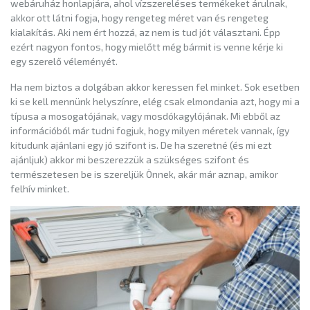
webáruház honlapjára, ahol vízszereléses termékeket árulnak,
akkor ott látni fogja, hogy rengeteg méret van és rengeteg
kialakítás. Aki nem ért hozzá, az nem is tud jót választani. Épp
ezért nagyon fontos, hogy mielőtt még bármit is venne kérje ki
egy szerelő véleményét.
Ha nem biztos a dolgában akkor keressen fel minket. Sok esetben
ki se kell mennünk helyszínre, elég csak elmondania azt, hogy mi a
típusa a mosogatójának, vagy mosdókagylójának. Mi ebből az
információból már tudni fogjuk, hogy milyen méretek vannak, így
kitudunk ajánlani egy jó szifont is. De ha szeretné (és mi ezt
ajánljuk) akkor mi beszerezzük a szükséges szifont és
természetesen be is szereljük Önnek, akár már aznap, amikor
felhív minket.