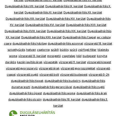
Duguláselhárítás VIII. kerület
Duguláselhárítás IX. kerület
Duguláselhárítás X.
kerület
Duguláselhárítás XI. kerület
Duguláselhárítás XII. kerület
Duguláselhárítás XIII. kerület
Duguláselhárítás XIV. kerület
Duguláselhárítás
XV. kerület
Duguláselhárítás XVI. kerület
Duguláselhárítás XVII. kerület
Duguláselhárítás XVIII. kerület
Duguláselhárítás XIX. kerület
Duguláselhárítás
XX. kerület
Duguláselhárítás XXII. kerület
Duguláselhárítás Csepel
wc csésze
csere
duguláselhárítás házilag
duguláselhárítás azonnal
vízszerelő 18. kerület
szivattyúzás
hatvan
csatorna
szűkít
büdös
szűrő
zsírfogó filter
tóalmás
woma
vízszerelő 13. kerület
mosogató
csaptelep
kád
budapest
konyha
darálós
kazán javítás árak
vízvezeték
vízszerelő 11. kerület
vízszerelő kispest
vízszerelő gyorsszervíz
vízszerelő árak
vízszerelő gyorsszolgálat
vízszerelő
csepel
vízszerelő zugló
vízszerelő bolt
vízszerelő budapest
vízszerelő 0-24
duguláselhárítás tippek
duguláselhárítás budaörs
duguláselhárítás
dunaharaszti
duguláselhárítás garanciával
duguláselhárítás zugló
duguláselhárítás újpest
duguláselhárítás woma
duguláselhárítás árak
duguláselhárítás olcsón
duguláselhárítás 18. kerület
duguláselhárítás 3.
kerület
DUGULÁSELHÁRÍTÁS