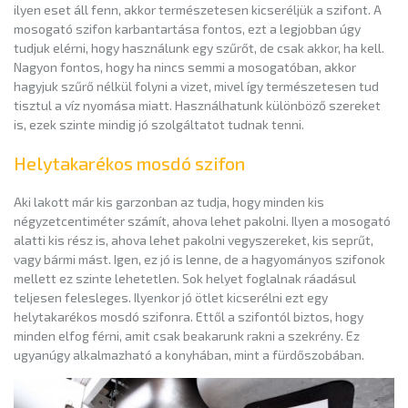
ilyen eset áll fenn, akkor természetesen kicseréljük a szifont. A
mosogató szifon karbantartása fontos, ezt a legjobban úgy
tudjuk elérni, hogy használunk egy szűrőt, de csak akkor, ha kell.
Nagyon fontos, hogy ha nincs semmi a mosogatóban, akkor
hagyjuk szűrő nélkül folyni a vizet, mivel így természetesen tud
tisztul a víz nyomása miatt. Használhatunk különböző szereket
is, ezek szinte mindig jó szolgáltatot tudnak tenni.
Helytakarékos mosdó szifon
Aki lakott már kis garzonban az tudja, hogy minden kis
négyzetcentiméter számít, ahova lehet pakolni. Ilyen a mosogató
alatti kis rész is, ahova lehet pakolni vegyszereket, kis seprűt,
vagy bármi mást. Igen, ez jó is lenne, de a hagyományos szifonok
mellett ez szinte lehetetlen. Sok helyet foglalnak ráadásul
teljesen felesleges. Ilyenkor jó ötlet kicserélni ezt egy
helytakarékos mosdó szifonra. Ettől a szifontól biztos, hogy
minden elfog férni, amit csak beakarunk rakni a szekrény. Ez
ugyanúgy alkalmazható a konyhában, mint a fürdőszobában.