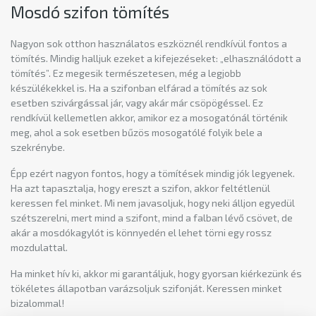
Mosdó szifon tömítés
Nagyon sok otthon használatos eszköznél rendkívül fontos a
tömítés. Mindig halljuk ezeket a kifejezéseket: „elhasználódott a
tömítés”. Ez megesik természetesen, még a legjobb
készülékekkel is. Ha a szifonban elfárad a tömítés az sok
esetben szivárgással jár, vagy akár már csöpögéssel. Ez
rendkívül kellemetlen akkor, amikor ez a mosogatónál történik
meg, ahol a sok esetben bűzös mosogatólé folyik bele a
szekrénybe.
Épp ezért nagyon fontos, hogy a tömítések mindig jók legyenek.
Ha azt tapasztalja, hogy ereszt a szifon, akkor feltétlenül
keressen fel minket. Mi nem javasoljuk, hogy neki álljon egyedül
szétszerelni, mert mind a szifont, mind a falban lévő csövet, de
akár a mosdókagylót is könnyedén el lehet törni egy rossz
mozdulattal.
Ha minket hív ki, akkor mi garantáljuk, hogy gyorsan kiérkezünk és
tökéletes állapotban varázsoljuk szifonját. Keressen minket
bizalommal!