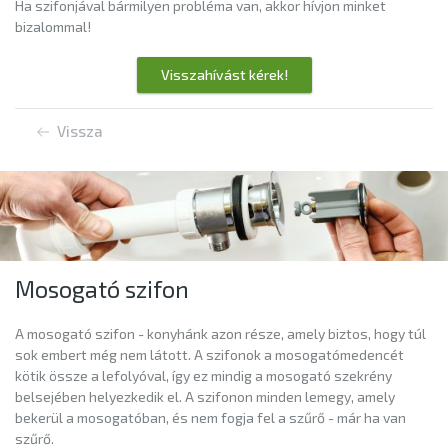
Ha szifonjával bármilyen probléma van, akkor hívjon minket
bizalommal!
Visszahívást kérek!
Vissza
Mosogató szifon
A mosogató szifon - konyhánk azon része, amely biztos, hogy túl
sok embert még nem látott. A szifonok a mosogatómedencét
kötik össze a lefolyóval, így ez mindig a mosogató szekrény
belsejében helyezkedik el. A szifonon minden lemegy, amely
bekerül a mosogatóban, és nem fogja fel a szűrő - már ha van
szűrő.