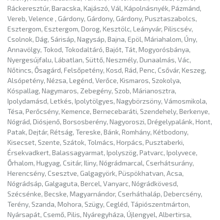
Ráckeresztúr, Baracska, Kajászó, Vál, Kápolnásnyék, Pázmánd,
Vereb, Velence , Gárdony, Gárdony, Gárdony, Pusztaszabolcs,
Esztergom, Esztergom, Dorog, Kesztölc, Leányvár, Piliscsév,
Csolnok, Dág, Sárisáp, Nagysáp, Bajna, Epöl, Máriahalom, Úny,
Annavölgy, Tokod, Tokodaltáró, Bajót, Tát, Mogyorósbánya,
Nyergesújfalu, Lábatlan, Süttő, Neszmély, Dunaalmás, Vác,
Nőtincs, Ősagárd, Felsőpetény, Kosd, Rád, Penc, Csővár, Keszeg,
Alsópetény, Nézsa, Legénd, Verőce, Kismaros, Szokolya,
Kóspallag, Nagymaros, Zebegény, Szob, Márianosztra,
Ipolydamásd, Letkés, Ipolytölgyes, Nagybörzsöny, Vámosmikola,
Tésa, Perőcsény, Kemence, Bernecebaráti, Szendehely, Berkenye,
Nógrád, Diósjenő, Borsosberény, Nagyoroszi, Drégelypalánk, Hont,
Patak, Dejtár, Rétság, Tereske, Bánk, Romhány, Kétbodony,
Kisecset, Szente, Szátok, Tolmács, Horpács, Pusztaberki,
Érsekvadkert, Balassagyarmat, Ipolyszög, Patvarc, Ipolyvece,
Őrhalom, Hugyag, Csitár, Iliny, Nógrádmarcal, Cserhátsurány,
Herencsény, Csesztve, Galgagyörk, Püspökhatvan, Acsa,
Nógrádsáp, Galgaguta, Bercel, Vanyarc, Nógrádkövesd,
Szécsénke, Becske, Magyarnándor, Cserháthaláp, Debercsény,
Terény, Szanda, Mohora, Szügy, Cegléd, Tápiószentmárton,
Nyársapát, Csemő, Pilis, Nyáregyháza, Újlengyel, Albertirsa,