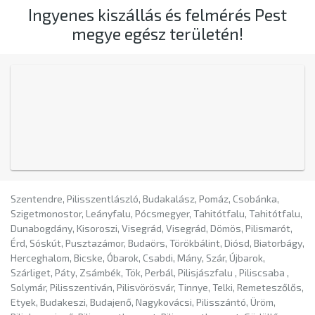
Ingyenes kiszállás és felmérés Pest
megye egész területén!
Szentendre, Pilisszentlászló, Budakalász, Pomáz, Csobánka,
Szigetmonostor, Leányfalu, Pócsmegyer, Tahitótfalu, Tahitótfalu,
Dunabogdány, Kisoroszi, Visegrád, Visegrád, Dömös, Pilismarót,
Érd, Sóskút, Pusztazámor, Budaörs, Törökbálint, Diósd, Biatorbágy,
Herceghalom, Bicske, Óbarok, Csabdi, Mány, Szár, Újbarok,
Szárliget, Páty, Zsámbék, Tök, Perbál, Pilisjászfalu , Piliscsaba ,
Solymár, Pilisszentiván, Pilisvörösvár, Tinnye, Telki, Remeteszőlős,
Etyek, Budakeszi, Budajenő, Nagykovácsi, Pilisszántó, Üröm,