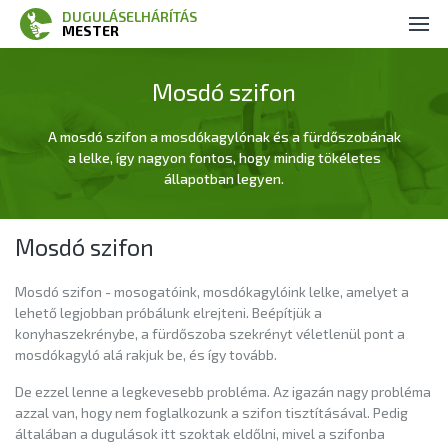
DUGULÁSELHÁRÍTÁS
Duguláselhárítás
MESTER
Vízszerelés
Mosdó szifon
Ajánlatkérés
A mosdó szifon a mosdókagylónak és a fürdőszobának
a lelke, így nagyon fontos, hogy mindig tökéletes
Kapcsolat
állapotban legyen.
Mosdó szifon
Mosdó szifon - mosogatóink, mosdókagylóink lelke, amelyet a
lehető legjobban próbálunk elrejteni. Beépítjük a
konyhaszekrénybe, a fürdőszoba szekrényt véletlenül pont a
mosdókagyló alá rakjuk be, és így tovább.
De ezzel lenne a legkevesebb probléma. Az igazán nagy probléma
azzal van, hogy nem foglalkozunk a szifon tisztításával. Pedig
általában a dugulások itt szoktak eldőlni, mivel a szifonba