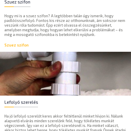
Szuez szifon
Hogy mi is a szuez szifon? A legtöbben talán úgy ismerik, hogy
padlóösszefolyó. Fontos kis része az otthonunknak, ám sokszor nem
veszünk róla tudomást. Épp ezért olvassa el összegzésünket,
amelyben megtudja, hogy hogyan lehet elkerülni a problémákat – és
még a mosogató szifonokba is betekintést nyújtunk.
Szuez szifon
Lefolyó szerelés
Ha jó lefolyó szerelőt keres akkor feltétlenül minket hívjon ki. Nálunk
alapvető elvárás minden szerelőnk felé, hogy tökéletes munkát
végezzenek. Így van ez a lefolyó szerelésnél is. Ha minket választ,
akkor biztos lehet benne, hogy tökéletes munkát fogunk Önnek átadni.