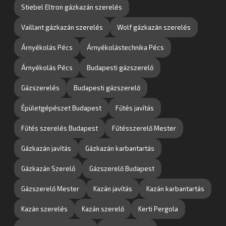
Stiebel Eltron gázkazán szerelés
Vaillant gázkazán szerelés
Wolf gázkazán szerelés
Árnyékolás Pécs
Árnyékolástechnika Pécs
Árnyékolás Pécs
Budapesti gázszerelő
Gázszerelés
Budapesti gázszerelő
Épületgépészet Budapest
Fűtés javítás
Fűtés szerelés Budapest
Fűtésszerelő Mester
Gázkazán javítás
Gázkazán karbantartás
Gázkazán Szerelő
Gázszerelő Budapest
Gázszerelő Mester
Kazán javítás
Kazán karbantartás
Kazán szerelés
Kazán szerelő
Kerti Pergola