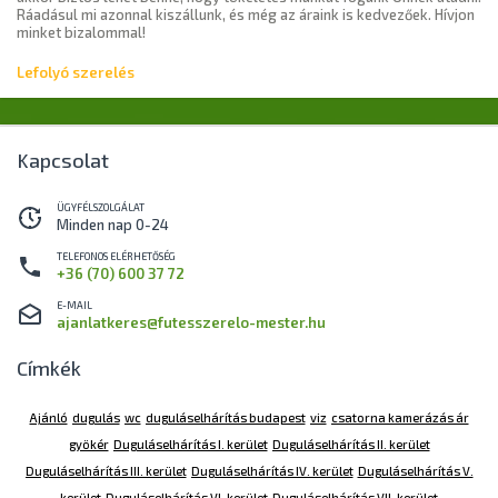
Ráadásul mi azonnal kiszállunk, és még az áraink is kedvezőek. Hívjon
minket bizalommal!
Lefolyó szerelés
Kapcsolat
ÜGYFÉLSZOLGÁLAT
Minden nap 0-24
TELEFONOS ELÉRHETŐSÉG
+36 (70) 600 37 72
E-MAIL
ajanlatkeres@futesszerelo-mester.hu
Címkék
Ajánló
dugulás
wc
duguláselhárítás budapest
viz
csatorna kamerázás ár
gyökér
Duguláselhárítás I. kerület
Duguláselhárítás II. kerület
Duguláselhárítás III. kerület
Duguláselhárítás IV. kerület
Duguláselhárítás V.
kerület
Duguláselhárítás VI. kerület
Duguláselhárítás VII. kerület