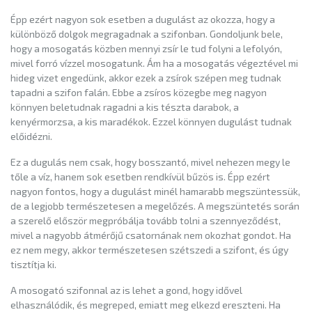
Épp ezért nagyon sok esetben a dugulást az okozza, hogy a
különböző dolgok megragadnak a szifonban. Gondoljunk bele,
hogy a mosogatás közben mennyi zsír le tud folyni a lefolyón,
mivel forró vízzel mosogatunk. Ám ha a mosogatás végeztével mi
hideg vizet engedünk, akkor ezek a zsírok szépen meg tudnak
tapadni a szifon falán. Ebbe a zsíros közegbe meg nagyon
könnyen beletudnak ragadni a kis tészta darabok, a
kenyérmorzsa, a kis maradékok. Ezzel könnyen dugulást tudnak
előidézni.
Ez a dugulás nem csak, hogy bosszantó, mivel nehezen megy le
tőle a víz, hanem sok esetben rendkívül bűzös is. Épp ezért
nagyon fontos, hogy a dugulást minél hamarabb megszüntessük,
de a legjobb természetesen a megelőzés. A megszüntetés során
a szerelő először megpróbálja tovább tolni a szennyeződést,
mivel a nagyobb átmérőjű csatornának nem okozhat gondot. Ha
ez nem megy, akkor természetesen szétszedi a szifont, és úgy
tisztítja ki.
A mosogató szifonnal az is lehet a gond, hogy idővel
elhasználódik, és megreped, emiatt meg elkezd ereszteni. Ha