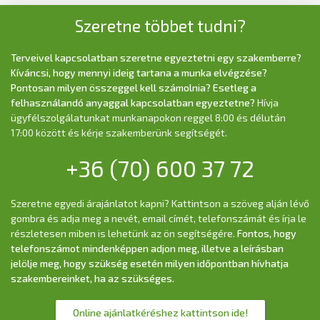
Szeretne többet tudni?
Terveivel kapcsolatban szeretne egyeztetni egy szakemberre?
Kíváncsi, hogy mennyi ideig tartana a munka elvégzése?
Pontosan milyen összeggel kell számolnia? Esetleg a
felhasználandó anyaggal kapcsolatban egyeztetne?
Hívja
ügyfélszolgálatunkat munkanapokon reggel 8:00 és délután
17:00 között és kérje szakemberünk segítségét.
+36 (70) 600 37 72
Szeretne egyedi árajánlatot kapni? Kattintson a szöveg alján lévő
gombra és adja meg a nevét, email címét, telefonszámát és írja le
részletesen miben is lehetünk az ön segítségére.
Fontos, hogy
telefonszámot mindenképpen adjon meg, illetve a leírásban
jelölje meg, hogy szükség esetén milyen időpontban hívhatja
szakembereinket, ha az szükséges.
Online ajánlatkéréshez kattintson ide!