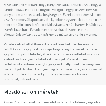
El se tudnánk mondani, hogy hányszor találkoztunk azzal, hogy a
fürdőszoba, a mosdó csillogott, villogott, egy porszem nem sok,
annyit sem lehetet látni a helyiségben. Ezzel ellentétben viszont
a szifon romos állapotban volt. Ilyenkor nagyon sok esetben már
nem próbáljuk meg befoltozni, kijavítani a hibát, hanem inkább egy
cserét javaslunk. Ez sok esetben sokkal olcsóbb, mintha
elkezdnénk javítani, aztán pár hónap múlva újra tönkre menne.
Mosdó szifont általában akkor szoktunk bekötni, ha konyha
felújítás van, vagy ha itt az ideje, hogy a régit lecseréljük. Ez nem
egy túl bonyolult feladat, általában könnyen szétlehet szedni a
szifont, és könnyen be lehet rakni az újat. Viszont mi nem
feltétlenül ajánlanánk azt, hogy egyedül álljon neki, ha még nem
csinált ilyet. Amilyen könnyen meg lehet csinálni olyan könnyen el
is lehet rontani. Épp ezért jobb, hogy ha másokra bízza a
feladatot, például ránk.
Mosdó szifon méretek
A mosdó szifonoknak több méretük is lehet. Ha felmegy egy olyan