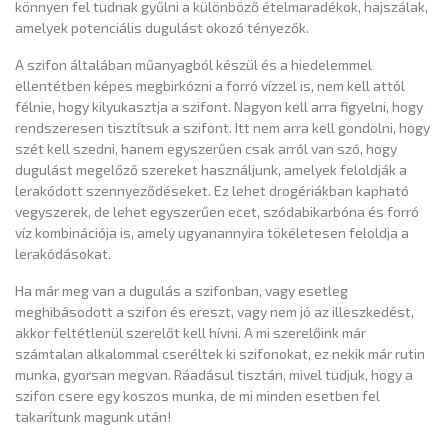
könnyen fel tudnak gyűlni a különböző ételmaradékok, hajszálak,
amelyek potenciális dugulást okozó tényezők.
A szifon általában műanyagból készül és a hiedelemmel
ellentétben képes megbirkózni a forró vízzel is, nem kell attól
félnie, hogy kilyukasztja a szifont. Nagyon kell arra figyelni, hogy
rendszeresen tisztítsuk a szifont. Itt nem arra kell gondolni, hogy
szét kell szedni, hanem egyszerűen csak arról van szó, hogy
dugulást megelőző szereket használjunk, amelyek feloldják a
lerakódott szennyeződéseket. Ez lehet drogériákban kapható
vegyszerek, de lehet egyszerűen ecet, szódabikarbóna és forró
víz kombinációja is, amely ugyanannyira tökéletesen feloldja a
lerakódásokat.
Ha már meg van a dugulás a szifonban, vagy esetleg
meghibásodott a szifon és ereszt, vagy nem jó az illeszkedést,
akkor feltétlenül szerelőt kell hívni. A mi szerelőink már
számtalan alkalommal cseréltek ki szifonokat, ez nekik már rutin
munka, gyorsan megvan. Ráadásul tisztán, mivel tudjuk, hogy a
szifon csere egy koszos munka, de mi minden esetben fel
takarítunk magunk után!