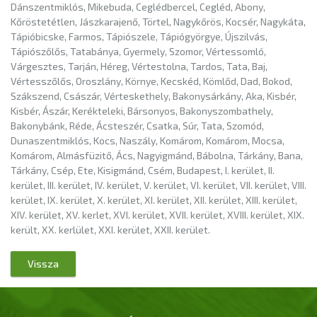
Dánszentmiklós, Mikebuda, Ceglédbercel, Cegléd, Abony,
Kőröstetétlen, Jászkarajenő, Törtel, Nagykőrös, Kocsér, Nagykáta,
Tápióbicske, Farmos, Tápiószele, Tápiógyörgye, Újszilvás,
Tápiószőlős, Tatabánya, Gyermely, Szomor, Vértessomló,
Várgesztes, Tarján, Héreg, Vértestolna, Tardos, Tata, Baj,
Vértesszőlős, Oroszlány, Környe, Kecskéd, Kömlőd, Dad, Bokod,
Szákszend, Császár, Vérteskethely, Bakonysárkány, Aka, Kisbér,
Kisbér, Ászár, Kerékteleki, Bársonyos, Bakonyszombathely,
Bakonybánk, Réde, Ácsteszér, Csatka, Súr, Tata, Szomód,
Dunaszentmiklós, Kocs, Naszály, Komárom, Komárom, Mocsa,
Komárom, Almásfüzitő, Ács, Nagyigmánd, Bábolna, Tárkány, Bana,
Tárkány, Csép, Ete, Kisigmánd, Csém, Budapest, I. kerület, II.
kerület, III. kerület, IV. kerület, V. kerület, VI. kerület, VII. kerület, VIII.
kerület, IX. kerület, X. kerület, XI. kerület, XII. kerület, XIII. kerület,
XIV. kerület, XV. kerlet, XVI. kerület, XVII. kerület, XVIII. kerület, XIX.
került, XX. kerlület, XXI. kerület, XXII. kerület.
Vissza