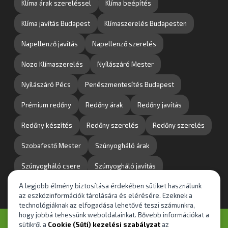
Klíma árak szereléssel
Klíma beépítés
Klíma javítás Budapest
Klímaszerelés Budapesten
Napellenző javítás
Napellenző szerelés
Nozo Klímaszerelés
Nyílászáró Mester
Nyílászáró Pécs
Penészmentesítés Budapest
Prémium redőny
Redőny árak
Redőny javítás
Redőny készítés
Redőny szerelés
Redőny szerelés
Szobafestő Mester
Szúnyogháló árak
Szúnyogháló csere
Szúnyogháló javítás
A legjobb élmény biztosítása érdekében sütiket használunk
Szúnyogháló szerelés
Tisztasági festés
az eszközinformációk tárolására és elérésére. Ezeknek a
technológiáknak az elfogadása lehetővé teszi számunkra,
hogy jobbá tehessünk weboldalainkat. Bővebb információkat a
© Minden jog fenntartva! Duguláselhárítás
sütikről a
Cookie (Süti) kezelési szabályzat
az