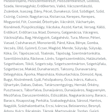
Pilisborosjenő, Pilisszentkereszt, Pilisszentkereszt, Gödöllő,
Szada, Veresegyház, Erdőkertes, Valkó, Vácszentlászló,
Zsámbok, Isaszeg, Dány, Pécel, Dunakeszi, Göd, Sződliget, Sződ,
Csörög, Csömör, Nagytarcsa, Kistarcsa, Kerepes, Kerepes,
Mogyoród, Fót, Csomád, Őrbottyán, Vácrátót, Váchartyán,
Kisnémedi, Püspökszilágy, Vácduka, Aszód, Kartal, Verseg, Kálló,
Erdőkürt, Erdőtarcsa, Iklad, Domony, Galgamácsa, Vácegres,
Váckisújfalu, Bag, Hévízgyörk, Galgahévíz, Tura, Monor, Péteri,
Vasad, Csévharaszt, Monorierdő, Pánd, Káva, Bénye, Gomba,
Vecsés, Üllő, Gyömrő, Ecser, Maglód, Mende, Sülysáp, Sülysáp,
Kóka, Úri, Tápiószecső, Tóalmás, Tápióság, Szentmártonkáta,
Szentlőrinckáta, Ráckeve, Lórév, Szigetszentmiklós, Halásztelek,
Szigethalom, Tököl, Szigetcsép, Szigetszentmárton, Szigetújfalu,
Szigetbecse, Makád, Dunaharaszti, Taksony, Dunavarsány,
Délegyháza, Áporka, Majosháza, Kiskunlacháza, Dömsöd, Apaj,
Bugyi, Alsónémedi, Gyál, Felsőpakony, Ócsa, Inárcs, Kakucs,
Újhartyán, Dabas, Dabas, Tatárszentgyörgy, Hernád, Örkény,
Pusztavacs, Táborfalva, Dunaújváros, Dunaújváros, Nagyvenyim,
Mezőfalva, Daruszentmiklós, Előszállás, Nagykarácsony, Baracs ,
Baracs, Kisapostag, Perkáta, Szabadegyháza, Sárosd, Hantos,
Nagylók, Százhalombatta, Ercsi, Iváncsa, Beloiannisz, Besnyő,
Adony, Kulcs, Rácalmás, Tárnok, Martonvásár, Tordas, Gyúró,